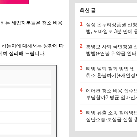
최신 글
주하는 세입자분들은 청소 비용
1
삼성 온누리상품권 신
법, 모바일로 3분 만에 
하는 법
야 하는지에 대해서는 상황에 따
2
홍명보 사퇴 국민청원 
세히 정리해 드립니다.
방법(+연봉 위약금 인
전문)
3
티빙 탈퇴 철회 방법 및
취소 환불하기(+개인정
출 소송)
4
에어컨 청소 비용 집주
부담할까? 평균 얼마인
정리
5
티빙 유출 소송 참여방
집단소송·보상금 신청 
리