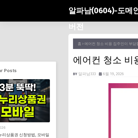
알파남(0604)-도메
버전
홈
에어컨 청소 비용 집주인이 부담
에어컨 청소 비
r Posts
알파남333
6월 19, 2026
026
누리상품권 신청방법, 모바일