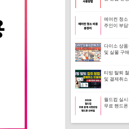
건, 사용처,
에어컨 청소
주인이 부담
균 얼마인지
다이소 상품
및 실물 구매
용처 조회(
방법)
티빙 탈퇴 
및 결제취소
기(+개인정
송)
월드컵 실시
무료 핸드
시청 방법 