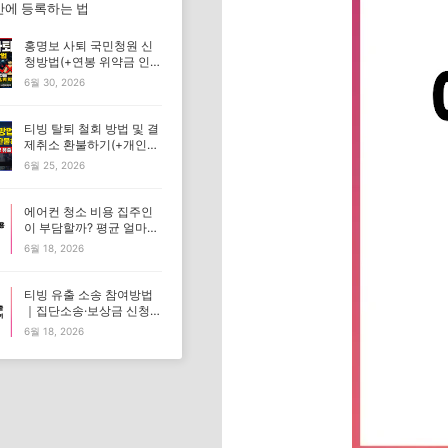
 만에 등록하는 법
홍명보 사퇴 국민청원 신
청방법(+연봉 위약금 인터
뷰 전문)
6월 30, 2026
티빙 탈퇴 철회 방법 및 결
제취소 환불하기(+개인정
보 유출 소송)
6월 25, 2026
에어컨 청소 비용 집주인
이 부담할까? 평균 얼마인
지 총정리
6월 18, 2026
티빙 유출 소송 참여방법
｜집단소송·보상금 신청
총정리
6월 18, 2026